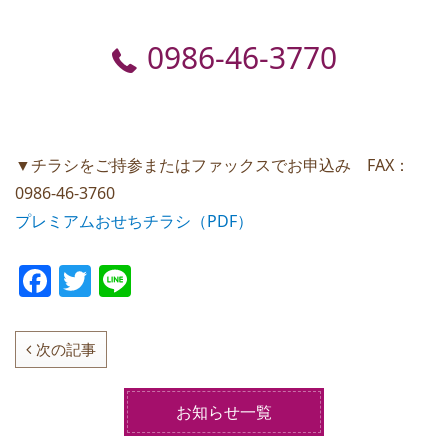
0986-46-3770
▼チラシをご持参またはファックスでお申込み FAX：
0986-46-3760
プレミアムおせちチラシ（PDF）
F
T
Li
a
w
n
c
itt
e
次の記事
e
er
b
お知らせ一覧
o