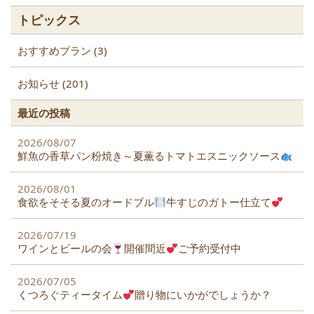
o
トピックス
k
おすすめプラン (3)
お知らせ (201)
最近の投稿
2026/08/07
鮮魚の香草パン粉焼き～夏薫るトマトエスニックソース
2026/08/01
食欲をそそる夏のオードブル
牛すじのガトー仕立て
2026/07/19
ワインとビールの会
開催間近
ご予約受付中
2026/07/05
くつろぐティータイム
贈り物にいかがでしょうか？