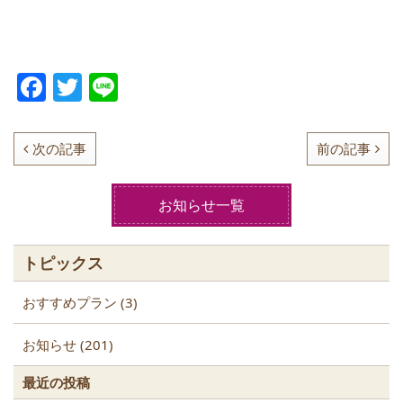
F
T
Li
a
w
n
c
itt
e
次の記事
前の記事
e
er
b
お知らせ一覧
o
o
トピックス
k
おすすめプラン (3)
お知らせ (201)
最近の投稿