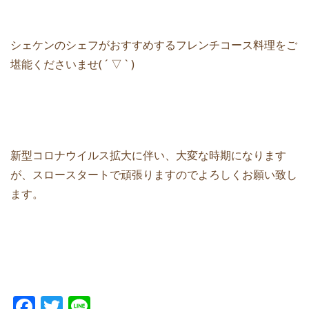
シェケンのシェフがおすすめするフレンチコース料理をご
堪能くださいませ( ´ ▽ ` )
新型コロナウイルス拡大に伴い、大変な時期になります
が、スロースタートで頑張りますのでよろしくお願い致し
ます。
F
T
Li