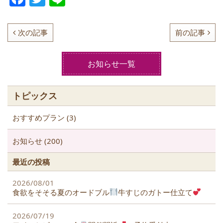
a
w
n
c
itt
e
次の記事
前の記事
e
er
b
お知らせ一覧
o
o
トピックス
k
おすすめプラン (3)
お知らせ (200)
最近の投稿
2026/08/01
食欲をそそる夏のオードブル
牛すじのガトー仕立て
2026/07/19