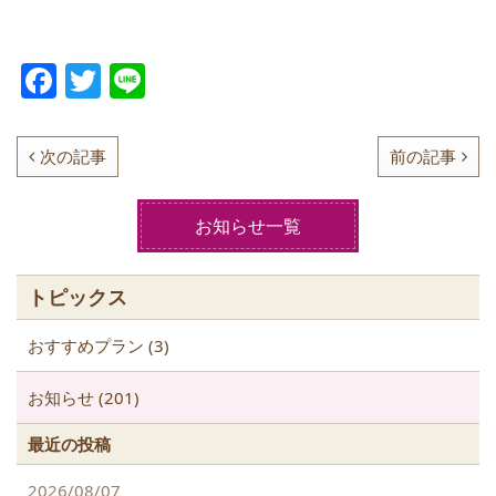
F
T
Li
a
w
n
c
itt
e
次の記事
前の記事
e
er
b
お知らせ一覧
o
o
トピックス
k
おすすめプラン (3)
お知らせ (201)
最近の投稿
2026/08/07