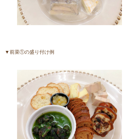
▼前菜①の盛り付け例