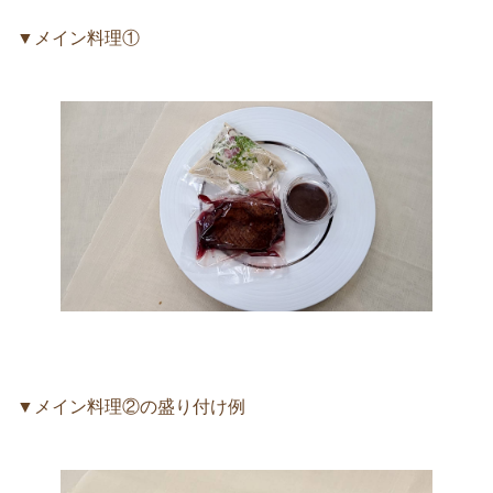
▼メイン料理①
▼メイン料理②の盛り付け例