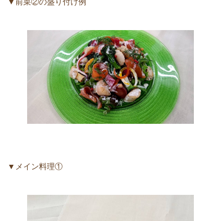
▼前菜②の盛り付け例
▼メイン料理①