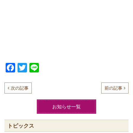
F
T
Li
a
w
n
c
itt
e
次の記事
前の記事
e
er
b
お知らせ一覧
o
o
トピックス