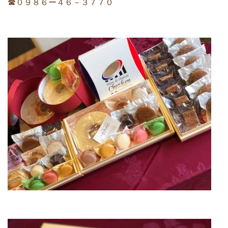
☎︎０９８６ー４６－３７７０