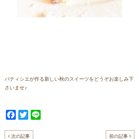
パティシエが作る新しい秋のスイーツをどうぞお楽しみ下
さいませ♪
F
T
Li
a
w
n
c
itt
e
次の記事
前の記事