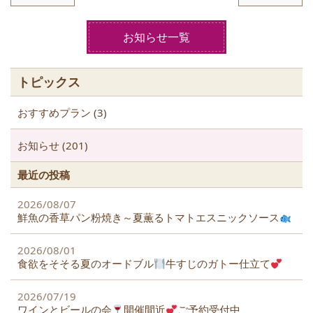
e
er
b
お知らせ一覧
o
o
トピックス
k
おすすめプラン (3)
お知らせ (201)
最近の投稿
2026/08/07
鮮魚の香草パン粉焼き～夏薫るトマトエスニックソース
2026/08/01
食欲をそそる夏のオードブル
牛すじのガトー仕立て
2026/07/19
ワインとビールの会
開催間近
ご予約受付中