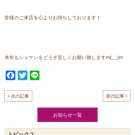
皆様のご来店を心よりお待ちしております！
本年もシェケンをどうぞ宜しくお願い致しますm(_ _)m
F
T
Li
a
w
n
c
itt
e
次の記事
前の記事
e
er
b
お知らせ一覧
o
o
トピックス