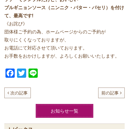
ブルギニョンソース（ニンニク・バター・パセリ）を付け
て、最高です!
《お詫び》
団体様ご予約の為、ホームページからのご予約が
取りにくくなっておりますが、
お電話にて対応させて頂いております。
お手数をおかけしますが、よろしくお願いいたします。
F
T
Li
a
w
n
c
itt
e
次の記事
前の記事
e
er
b
お知らせ一覧
o
o