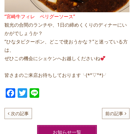
“宮崎牛フィレ ペリグーソース”
観光の合間のランチや、1日の締めくくりのディナーにい
かがでしょうか？
“ひなタビクーポン、どこで使おうかな？”と迷っている方
は、
ぜひこの機会にシェケンへお越しくださいね
皆さまのご来店お待ちしております╰(*°▽°*)╯
F
T
Li
a
w
n
c
itt
e
次の記事
前の記事
e
er
b
お知らせ一覧