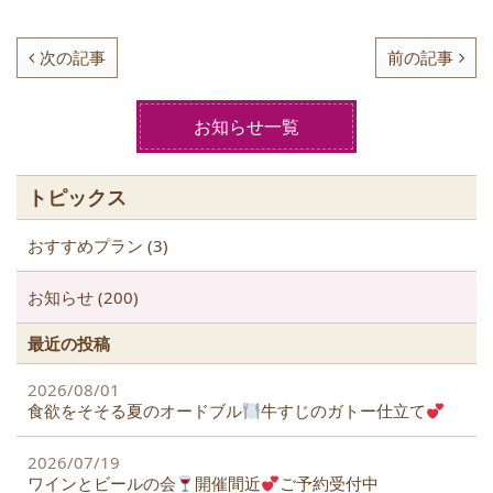
a
w
n
c
itt
e
次の記事
前の記事
e
er
b
お知らせ一覧
o
o
トピックス
k
おすすめプラン (3)
お知らせ (200)
最近の投稿
2026/08/01
食欲をそそる夏のオードブル
牛すじのガトー仕立て
2026/07/19
ワインとビールの会
開催間近
ご予約受付中