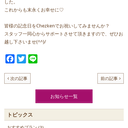
した。
これからも末永くお幸せに♡
皆様の記念日をChezkenでお祝いしてみませんか？
スタッフ一同心からサポートさせて頂きますので、ぜひお
越し下さいませ(^^)/
F
T
Li
a
w
n
c
itt
e
次の記事
前の記事
e
er
b
お知らせ一覧
o
o
トピックス
k
おすすめプラン (3)