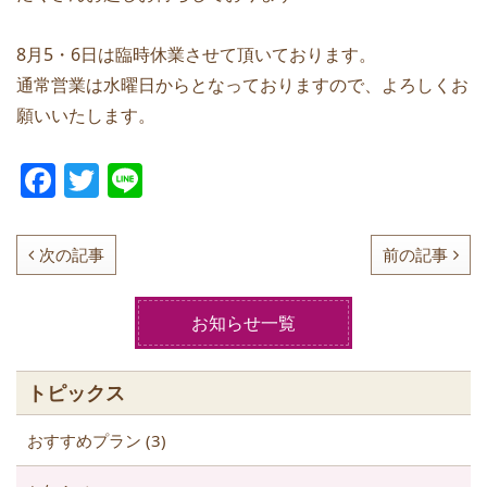
8月5・6日は臨時休業させて頂いております。
通常営業は水曜日からとなっておりますので、よろしくお
願いいたします。
F
T
Li
a
w
n
c
itt
e
次の記事
前の記事
e
er
b
お知らせ一覧
o
o
トピックス
k
おすすめプラン (3)