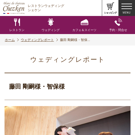
レストランウェディング
シェケン
ショッピング
MENU
レストラン
ウェディング
カフェ＆スイーツ
予約・問合せ
ホーム
ウェディングレポート
藤田 剛嗣様・智保…
ウェディングレポート
藤田 剛嗣様・智保様