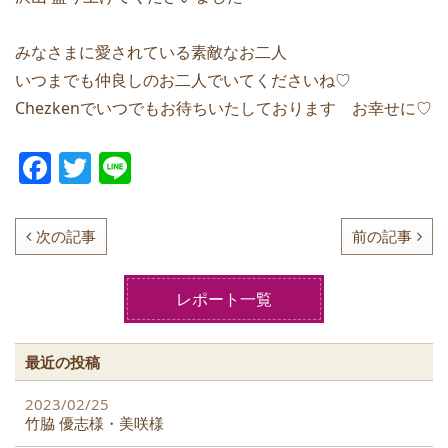
みなさまに愛されている素敵なお二人
いつまでも仲良しのお二人でいてくださいね♡
Chezkenでいつでもお待ちいたしております お幸せに♡
F
T
Li
a
w
n
c
itt
e
次の記事
前の記事
e
er
b
レポート一覧
o
o
最近の投稿
k
2023/02/25
竹脇 優志様・美咲様