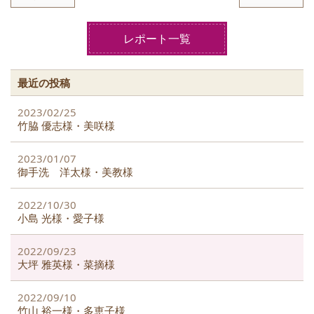
e
er
b
レポート一覧
o
o
最近の投稿
k
2023/02/25
竹脇 優志様・美咲様
2023/01/07
御手洗 洋太様・美教様
2022/10/30
小島 光様・愛子様
2022/09/23
大坪 雅英様・菜摘様
2022/09/10
竹山 裕一様・多恵子様