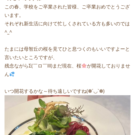
この春、学校をご卒業された皆様、ご卒業おめでとうござ
います。
それぞれ新生活に向けて忙しくされている方も多いのでは
^_^
たまには母智丘の桜を見てひと息つくのもいいですよーと
言いたいところですが、
残念ながらΣ(￣ロ￣lll)まだ現在、桜
が開花しておりませ
ん
いつ開花するかな～待ち遠しいですね(❁´◡`❁)