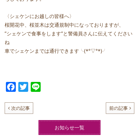
〈シェケンにお越しの皆様へ〉
桜開花中、桜並木は交通規制中になっておりますが、
”シェケンで食事をします”と警備員さんに伝えてください
ね
車でシェケンまでは通行できます╰(*°▽°*)╯
F
T
Li
a
w
n
c
itt
e
次の記事
前の記事
e
er
b
お知らせ一覧
o